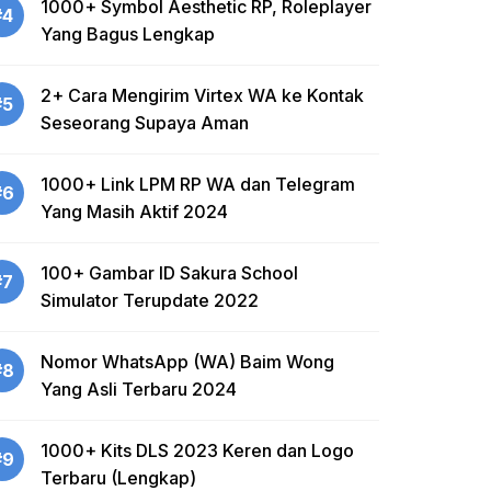
1000+ Symbol Aesthetic RP, Roleplayer
#4
Yang Bagus Lengkap
2+ Cara Mengirim Virtex WA ke Kontak
#5
Seseorang Supaya Aman
1000+ Link LPM RP WA dan Telegram
#6
Yang Masih Aktif 2024
100+ Gambar ID Sakura School
#7
Simulator Terupdate 2022
Nomor WhatsApp (WA) Baim Wong
#8
Yang Asli Terbaru 2024
1000+ Kits DLS 2023 Keren dan Logo
#9
Terbaru (Lengkap)