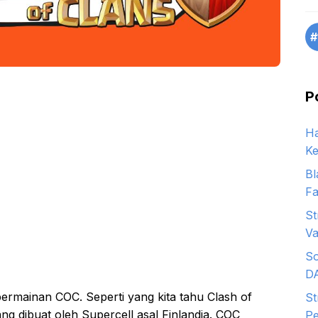
#
P
Ha
Ke
Bl
Fa
St
Va
So
D
 permainan COC. Seperti yang kita tahu Clash of
St
g dibuat oleh Supercell asal Finlandia. COC
Pe