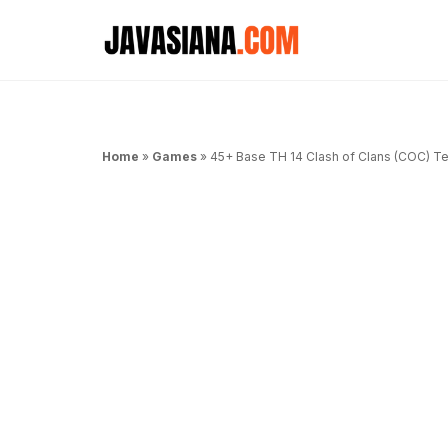
Langsung
ke
isi
Home
»
Games
»
45+ Base TH 14 Clash of Clans (COC) Ter