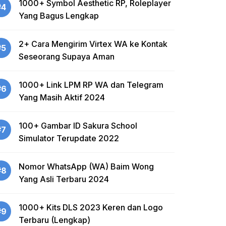
1000+ Symbol Aesthetic RP, Roleplayer
#4
Yang Bagus Lengkap
2+ Cara Mengirim Virtex WA ke Kontak
#5
Seseorang Supaya Aman
1000+ Link LPM RP WA dan Telegram
#6
Yang Masih Aktif 2024
100+ Gambar ID Sakura School
#7
Simulator Terupdate 2022
Nomor WhatsApp (WA) Baim Wong
#8
Yang Asli Terbaru 2024
1000+ Kits DLS 2023 Keren dan Logo
#9
Terbaru (Lengkap)