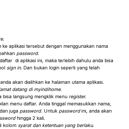
e.
n
ke aplikasi tersebut dengan menggunakan nama
mbahkan
password.
tar di aplikasi ini, maka terlebih dahulu anda bisa
bol
sign in
. Dan bukan login seperti yang telah
anda akan dialihkan ke halaman utama aplikasi.
lamat datang di myindihome
.
da bisa langsung mengklik menu
register.
pilan menu daftar. Anda tinggal memasukkan nama,
 dan juga
password.
Untuk
password
ini, anda akan
ssword
hingga 2 kali.
 di kolom
syarat dan ketentuan yang berlaku
.