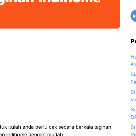
#
P
Ha
Ke
Bl
Fa
St
Va
So
D
k itulah anda perlu cek secara berkala tagihan
St
ihan indihome dengan mudah.
Pe