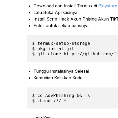
Download dan Install Termux di
Playstore
Lalu Buka Aplikasinya
Install Scrip Hack Akun Phising Akun Tik
Enter untuk setiap barisnya
$ termux-setup-storage

$ pkg instal git

$ git clone https://github.com/I
Tunggu Instalasinya Selesai
Kemudian Ketikkan Kode
$ cd AdvPhishing && ls

$ chmod 777 *
Lalu Ketik,