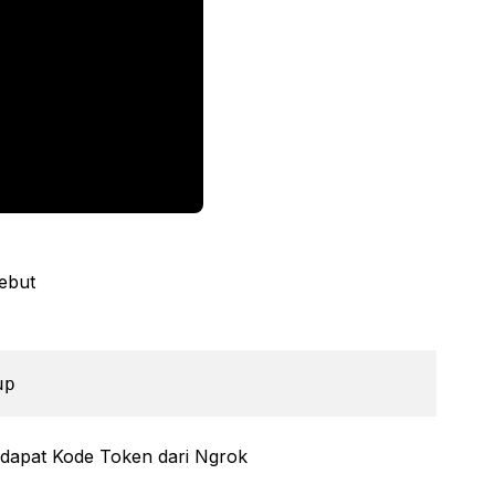
ebut
up
ndapat Kode Token dari Ngrok