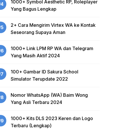
1000+ Symbol Aesthetic RP, Roleplayer
#4
Yang Bagus Lengkap
2+ Cara Mengirim Virtex WA ke Kontak
#5
Seseorang Supaya Aman
1000+ Link LPM RP WA dan Telegram
#6
Yang Masih Aktif 2024
100+ Gambar ID Sakura School
#7
Simulator Terupdate 2022
Nomor WhatsApp (WA) Baim Wong
#8
Yang Asli Terbaru 2024
1000+ Kits DLS 2023 Keren dan Logo
#9
Terbaru (Lengkap)