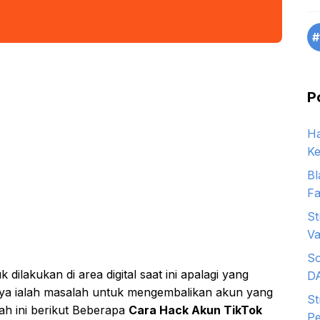
#
P
Ha
Ke
Bl
Fa
St
Va
So
dilakukan di area digital saat ini apalagi yang
D
ya ialah masalah untuk mengembalikan akun yang
St
ah ini berikut Beberapa
Cara Hack Akun TikTok
Pe