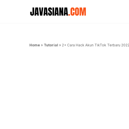
Langsung
ke
isi
Home
»
Tutorial
»
2+ Cara Hack Akun TikTok Terbaru 2022