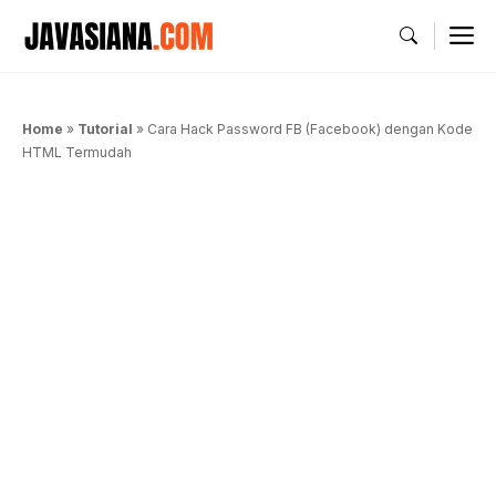
Langsung
M
ke
isi
Home
»
Tutorial
»
Cara Hack Password FB (Facebook) dengan Kode
HTML Termudah