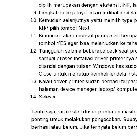
dipilih merupakan dengan ekstensi .INF, lal
Langkah selanjutnya, akan terlihat jendela 
Kemudian selanjutnya yaitu memilih type p
klik/ pilih tombol Next.
Kemudian akan muncul peringatan berupa 
tombol YES agar bisa melanjutkan ke tahapa
Tunggulah selama beberapa detik saat pros
sampai proses installasi driver printernya
ditandai dengan tulisan Windows has succe
Close untuk menutup kembali jendela instal
Kalau driver printer sudah berhasil terpasa
halaman device manager laptop/ komput
Selesai.
Tentu saja cara install driver printer ini ma
penting untuk melakukan pengecekan. Supaya b
berhasil atau belum. Jika ternyata belum berha