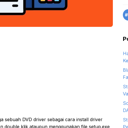
#
P
Ha
Ke
Bl
Fa
St
Va
So
D
ga sebuah DVD driver sebagai cara install driver
St
n double klik ataupun menggunakan file setup.exe
Pe