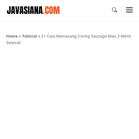
Langsung
M
ke
isi
Home
»
Tutorial
»
2+ Cara Memasang Config Sausage Man, 2 Menit
Selesai!