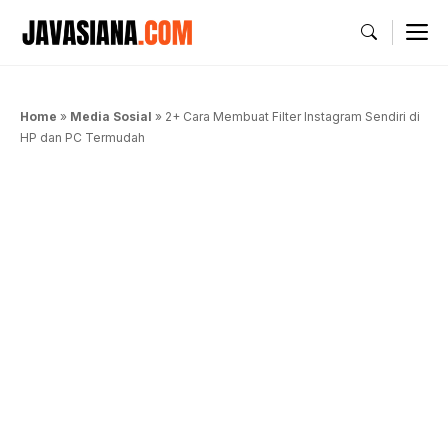
Langsung
M
ke
isi
Home
»
Media Sosial
»
2+ Cara Membuat Filter Instagram Sendiri di
HP dan PC Termudah