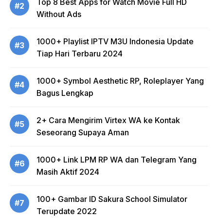
Top 8 Best Apps for Watch Movie Full HD
#2
Without Ads
1000+ Playlist IPTV M3U Indonesia Update
#3
Tiap Hari Terbaru 2024
1000+ Symbol Aesthetic RP, Roleplayer Yang
#4
Bagus Lengkap
2+ Cara Mengirim Virtex WA ke Kontak
#5
Seseorang Supaya Aman
1000+ Link LPM RP WA dan Telegram Yang
#6
Masih Aktif 2024
100+ Gambar ID Sakura School Simulator
#7
Terupdate 2022