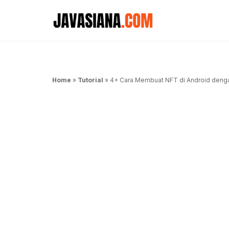
Langsung
ke
isi
Home
»
Tutorial
»
4+ Cara Membuat NFT di Android deng