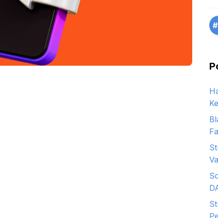
#
P
Ha
Ke
Bl
Fa
St
Va
So
D
St
Pe