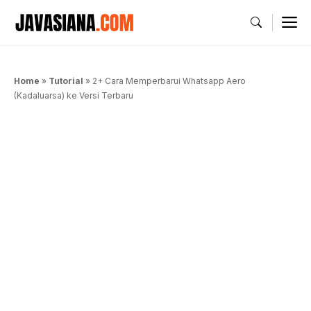
Langsung
M
ke
isi
Home
»
Tutorial
»
2+ Cara Memperbarui Whatsapp Aero
(Kadaluarsa) ke Versi Terbaru