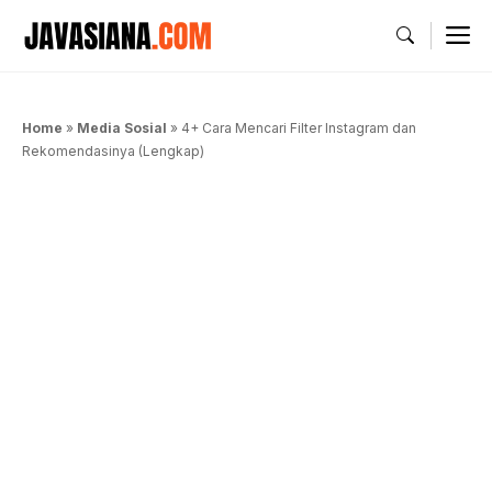
Langsung
M
ke
isi
Home
»
Media Sosial
»
4+ Cara Mencari Filter Instagram dan
Rekomendasinya (Lengkap)