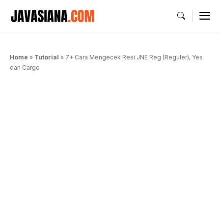
Langsung
M
ke
isi
Home
»
Tutorial
»
7+ Cara Mengecek Resi JNE Reg (Reguler), Yes
dan Cargo