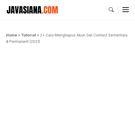
Langsung
M
ke
isi
Home
»
Tutorial
»
2+ Cara Menghapus Akun Get Contact Sementara
& Permanent (2021)