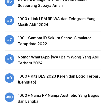
#5
Seseorang Supaya Aman
1000+ Link LPM RP WA dan Telegram Yang
#6
Masih Aktif 2024
100+ Gambar ID Sakura School Simulator
#7
Terupdate 2022
Nomor WhatsApp (WA) Baim Wong Yang Asli
#8
Terbaru 2024
1000+ Kits DLS 2023 Keren dan Logo Terbaru
#9
(Lengkap)
1000+ Nama RP Namja Aesthetic Yang Bagus
#10
dan Langka