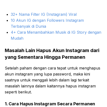
32+ Nama Filter IG (Instagram) Viral
10 Akun IG dengan Followers Instagram
Terbanyak di Dunia
4+ Cara Menambahkan Musik di IG Story dengan
Mudah
Masalah Lain Hapus Akun Instagram dari
yang Sementara Hingga Permanen
Setelah paham dengan cara tepat untuk menghapus
akun instagram yang lupa password, maka kini
saatnya untuk menggali lebih dalam lagi terkait
masalah lainnya dalam kaitannya hapus instagram
seperti berikut.
1. Cara Hapus Instagram Secara Permanen