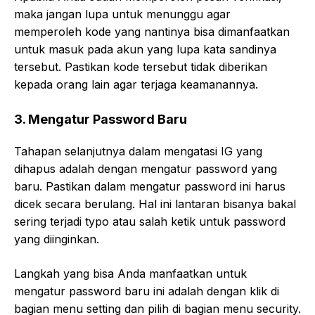
maka jangan lupa untuk menunggu agar
memperoleh kode yang nantinya bisa dimanfaatkan
untuk masuk pada akun yang lupa kata sandinya
tersebut. Pastikan kode tersebut tidak diberikan
kepada orang lain agar terjaga keamanannya.
3. Mengatur Password Baru
Tahapan selanjutnya dalam mengatasi IG yang
dihapus adalah dengan mengatur password yang
baru. Pastikan dalam mengatur password ini harus
dicek secara berulang. Hal ini lantaran bisanya bakal
sering terjadi typo atau salah ketik untuk password
yang diinginkan.
Langkah yang bisa Anda manfaatkan untuk
mengatur password baru ini adalah dengan klik di
bagian menu setting dan pilih di bagian menu security.