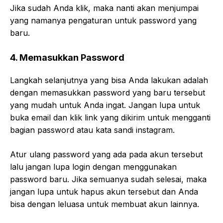
Jika sudah Anda klik, maka nanti akan menjumpai
yang namanya pengaturan untuk password yang
baru.
4. Memasukkan Password
Langkah selanjutnya yang bisa Anda lakukan adalah
dengan memasukkan password yang baru tersebut
yang mudah untuk Anda ingat. Jangan lupa untuk
buka email dan klik link yang dikirim untuk mengganti
bagian password atau kata sandi instagram.
Atur ulang password yang ada pada akun tersebut
lalu jangan lupa login dengan menggunakan
password baru. Jika semuanya sudah selesai, maka
jangan lupa untuk hapus akun tersebut dan Anda
bisa dengan leluasa untuk membuat akun lainnya.