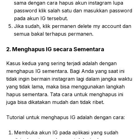
sama dengan cara hapus akun instagram lupa
password klik salah satu dan masukkan password
pada akun IG tersebut.
Jika sudah, klik permanen delete my account dan
semua bakal terhapus permanen.
2. Menghapus IG secara Sementara
Kasus kedua yang sering terjadi adalah dengan
menghapus IG sementara. Bagi Anda yang saat ini
tidak ingin bermain instagram lagi dalam jangka waktu
yang tidak lama, maka bisa menggunakan langkah
hapus sementara. Tata cara untuk menghapus ini
juga bisa dikatakan mudah dan tidak ribet.
Tutorial untuk menghapus IG adalah dengan cara:
Membuka akun IG pada aplikasi yang sudah