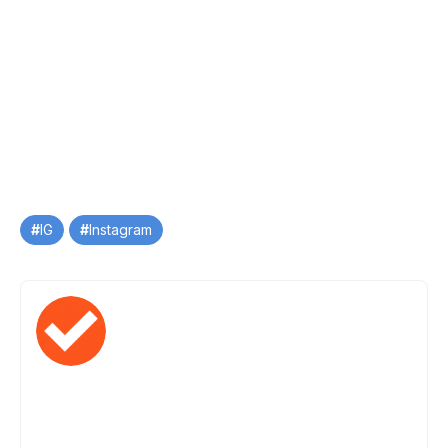
Tag
IG
Instagram