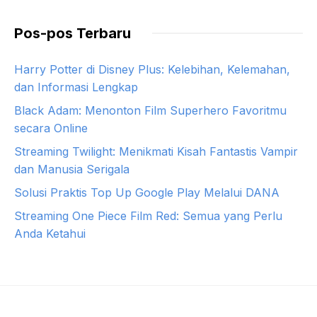
Pos-pos Terbaru
Harry Potter di Disney Plus: Kelebihan, Kelemahan,
dan Informasi Lengkap
Black Adam: Menonton Film Superhero Favoritmu
secara Online
Streaming Twilight: Menikmati Kisah Fantastis Vampir
dan Manusia Serigala
Solusi Praktis Top Up Google Play Melalui DANA
Streaming One Piece Film Red: Semua yang Perlu
Anda Ketahui