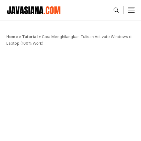
Langsung
M
ke
isi
Home
»
Tutorial
»
Cara Menghilangkan Tulisan Activate Windows di
Laptop (100% Work)