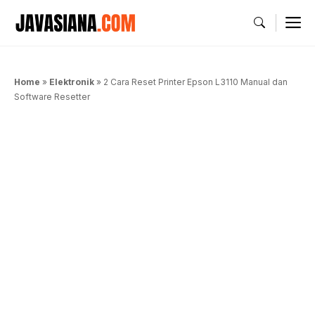
Langsung
M
ke
isi
Home
»
Elektronik
»
2 Cara Reset Printer Epson L3110 Manual dan
Software Resetter