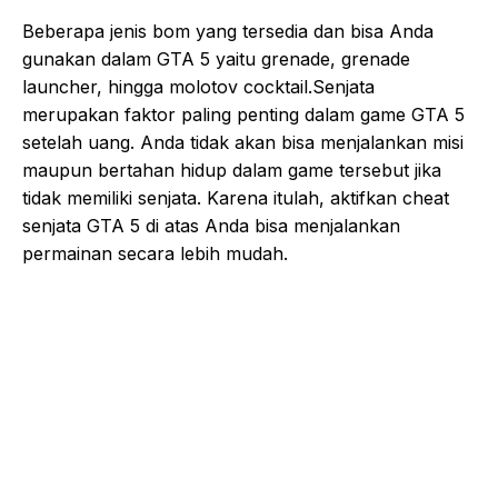
Beberapa jenis bom yang tersedia dan bisa Anda
gunakan dalam GTA 5 yaitu grenade, grenade
launcher, hingga molotov cocktail.Senjata
merupakan faktor paling penting dalam game GTA 5
setelah uang. Anda tidak akan bisa menjalankan misi
maupun bertahan hidup dalam game tersebut jika
tidak memiliki senjata. Karena itulah, aktifkan cheat
senjata GTA 5 di atas Anda bisa menjalankan
permainan secara lebih mudah.