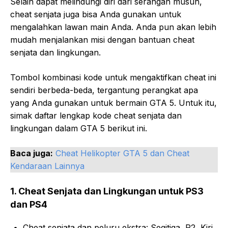
Selain dapat melindungi diri dari serangan musuh,
cheat senjata juga bisa Anda gunakan untuk
mengalahkan lawan main Anda. Anda pun akan lebih
mudah menjalankan misi dengan bantuan cheat
senjata dan lingkungan.
Tombol kombinasi kode untuk mengaktifkan cheat ini
sendiri berbeda-beda, tergantung perangkat apa
yang Anda gunakan untuk bermain GTA 5. Untuk itu,
simak daftar lengkap kode cheat senjata dan
lingkungan dalam GTA 5 berikut ini.
Baca juga:
Cheat Helikopter GTA 5 dan Cheat
Kendaraan Lainnya
1. Cheat Senjata dan Lingkungan untuk PS3
dan PS4
Cheat senjata dan peluru ekstra: Segitiga, R2, Kiri,