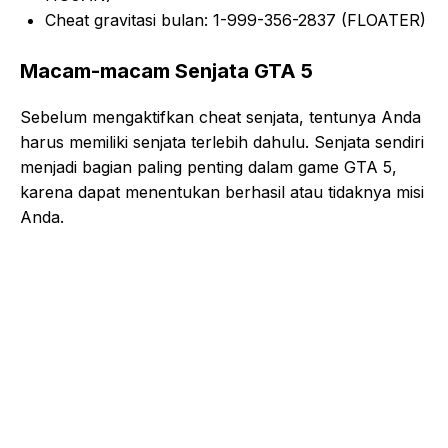
Cheat gravitasi bulan: 1-999-356-2837 (FLOATER)
Macam-macam Senjata GTA 5
Sebelum mengaktifkan cheat senjata, tentunya Anda
harus memiliki senjata terlebih dahulu. Senjata sendiri
menjadi bagian paling penting dalam game GTA 5,
karena dapat menentukan berhasil atau tidaknya misi
Anda.