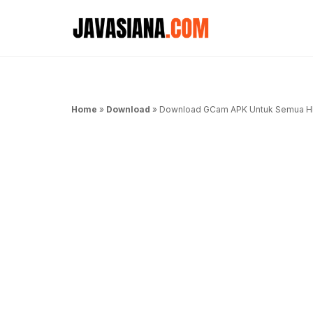
Langsung
ke
isi
Home
»
Download
»
Download GCam APK Untuk Semua HP