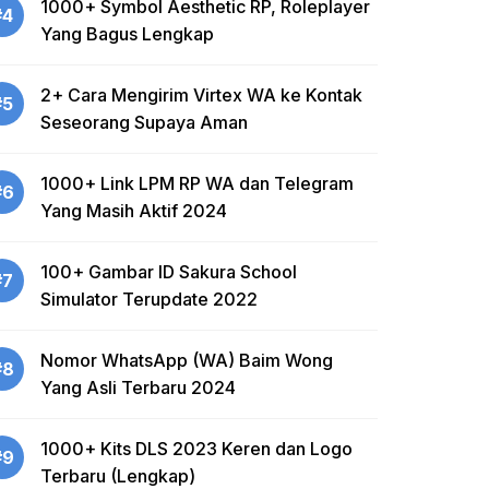
1000+ Symbol Aesthetic RP, Roleplayer
#4
Yang Bagus Lengkap
2+ Cara Mengirim Virtex WA ke Kontak
#5
Seseorang Supaya Aman
1000+ Link LPM RP WA dan Telegram
#6
Yang Masih Aktif 2024
100+ Gambar ID Sakura School
#7
Simulator Terupdate 2022
Nomor WhatsApp (WA) Baim Wong
#8
Yang Asli Terbaru 2024
1000+ Kits DLS 2023 Keren dan Logo
#9
Terbaru (Lengkap)