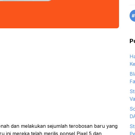
#
P
Ha
Ke
Bl
Fa
St
Va
So
D
benah dan melakukan sejumlah terobosan baru yang
St
 ini mereka telah merilis ponsel Pixel 5 dan
Pe