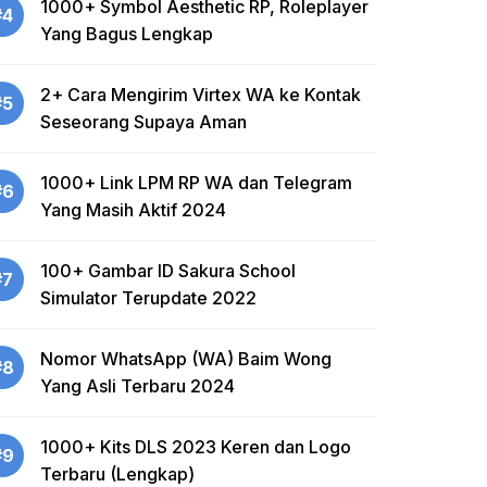
1000+ Symbol Aesthetic RP, Roleplayer
#4
Yang Bagus Lengkap
2+ Cara Mengirim Virtex WA ke Kontak
#5
Seseorang Supaya Aman
1000+ Link LPM RP WA dan Telegram
#6
Yang Masih Aktif 2024
100+ Gambar ID Sakura School
#7
Simulator Terupdate 2022
Nomor WhatsApp (WA) Baim Wong
#8
Yang Asli Terbaru 2024
1000+ Kits DLS 2023 Keren dan Logo
#9
Terbaru (Lengkap)