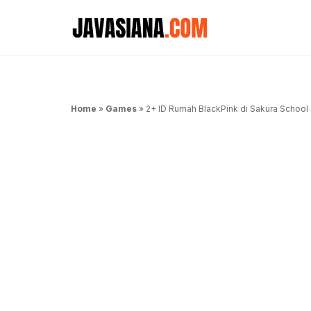
Langsung
ke
isi
Home
»
Games
»
2+ ID Rumah BlackPink di Sakura School 