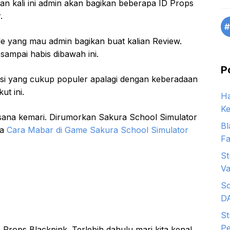
n kali ini admin akan bagikan beberapa ID Props
.
#
e yang mau admin bagikan buat kalian Review.
ampai habis dibawah ini.
P
si yang cukup populer apalagi dengan keberadaan
t ini.
Ha
Ke
esana kemari. Dirumorkan Sakura School Simulator
Bl
ta
Cara Mabar di Game Sakura School Simulator
Fa
St
Va
So
D
St
Pe
 Props Blackpink. Terlebih dahulu mari kita kenal