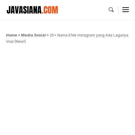
Langsung
M
ke
isi
Home
»
Media Sosial
»
25+ Nama Efek Instagram yang Ada Lagunya
Viral (New!)