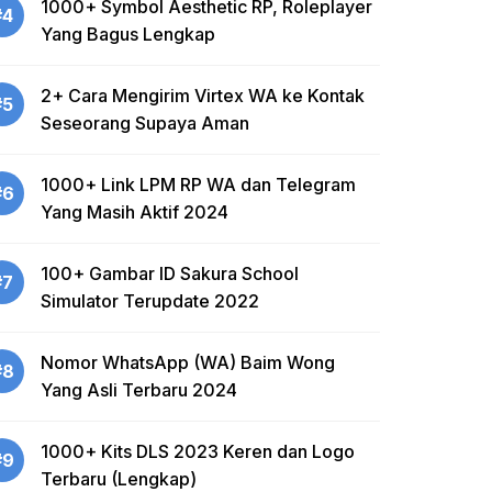
1000+ Symbol Aesthetic RP, Roleplayer
#4
Yang Bagus Lengkap
2+ Cara Mengirim Virtex WA ke Kontak
#5
Seseorang Supaya Aman
1000+ Link LPM RP WA dan Telegram
#6
Yang Masih Aktif 2024
100+ Gambar ID Sakura School
#7
Simulator Terupdate 2022
Nomor WhatsApp (WA) Baim Wong
#8
Yang Asli Terbaru 2024
1000+ Kits DLS 2023 Keren dan Logo
#9
Terbaru (Lengkap)