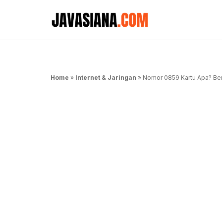
Langsung
ke
isi
Home
»
Internet & Jaringan
»
Nomor 0859 Kartu Apa? Ber