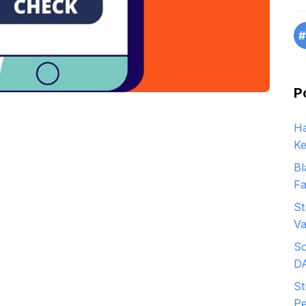
#
P
Ha
Ke
Bl
Fa
St
Va
So
D
St
Pe