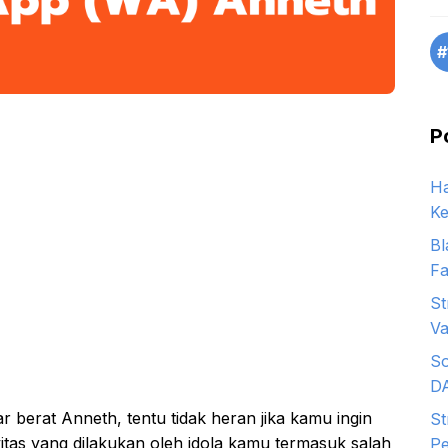
#
P
Ha
Ke
Bl
Fa
St
Va
So
D
berat Anneth, tentu tidak heran jika kamu ingin
St
itas yang dilakukan oleh idola kamu termasuk salah
Pe