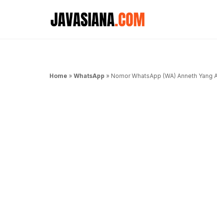
Langsung
ke
isi
Home
»
WhatsApp
»
Nomor WhatsApp (WA) Anneth Yang A