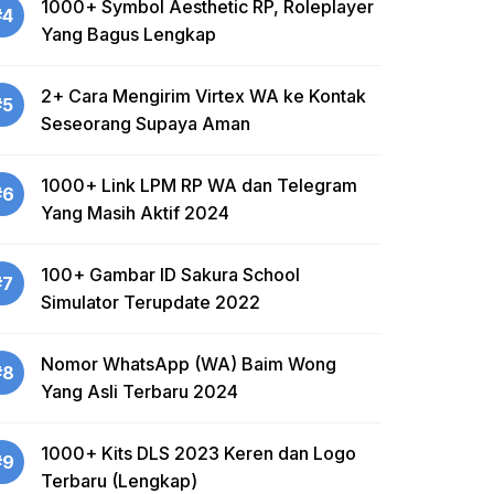
1000+ Symbol Aesthetic RP, Roleplayer
#4
Yang Bagus Lengkap
2+ Cara Mengirim Virtex WA ke Kontak
#5
Seseorang Supaya Aman
1000+ Link LPM RP WA dan Telegram
#6
Yang Masih Aktif 2024
100+ Gambar ID Sakura School
#7
Simulator Terupdate 2022
Nomor WhatsApp (WA) Baim Wong
#8
Yang Asli Terbaru 2024
1000+ Kits DLS 2023 Keren dan Logo
#9
Terbaru (Lengkap)