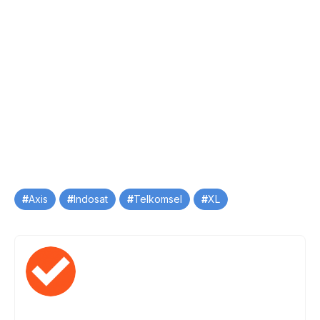
Tag
Axis
Indosat
Telkomsel
XL