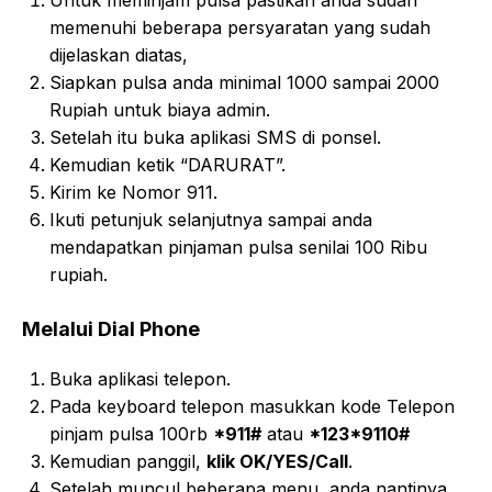
Untuk meminjam pulsa pastikan anda sudah
memenuhi beberapa persyaratan yang sudah
dijelaskan diatas,
Siapkan pulsa anda minimal 1000 sampai 2000
Rupiah untuk biaya admin.
Setelah itu buka aplikasi SMS di ponsel.
Kemudian ketik “DARURAT”.
Kirim ke Nomor 911.
Ikuti petunjuk selanjutnya sampai anda
mendapatkan pinjaman pulsa senilai 100 Ribu
rupiah.
Melalui Dial Phone
Buka aplikasi telepon.
Pada keyboard telepon masukkan kode Telepon
pinjam pulsa 100rb
*911#
atau
*123*9110#
Kemudian panggil,
klik OK/YES/Call
.
Setelah muncul beberapa menu, anda nantinya