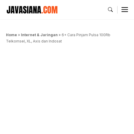
Langsung
M
ke
isi
Home
»
Internet & Jaringan
»
6+ Cara Pinjam Pulsa 100Rb
Telkomsel, XL, Axis dan Indosat