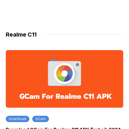
Realme C11
Download
GCam