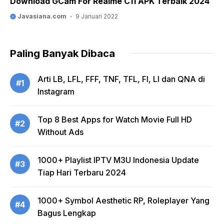
Download GCam For Realme C11 APK Terbaik 2024
Javasiana.com
9 Januari 2022
Paling Banyak Dibaca
Arti LB, LFL, FFF, TNF, TFL, FI, LI dan QNA di
#1
Instagram
Top 8 Best Apps for Watch Movie Full HD
#2
Without Ads
1000+ Playlist IPTV M3U Indonesia Update
#3
Tiap Hari Terbaru 2024
1000+ Symbol Aesthetic RP, Roleplayer Yang
#4
Bagus Lengkap