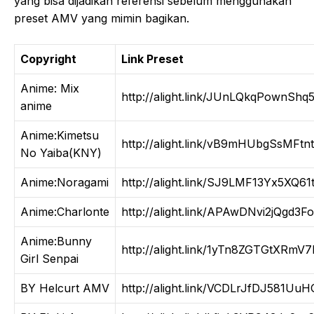
yang bisa dijadikan referensi sebelum menggunakan
preset AMV yang mimin bagikan.
Copyright
Link Preset
Anime: Mix
http://alight.link/JUnLQkqPownShq
anime
Anime:Kimetsu
http://alight.link/vB9mHUbgSsMFtnt
No Yaiba(KNY)
Anime:Noragami
http://alight.link/SJ9LMF13Yx5XQ61
Anime:Charlonte
http://alight.link/APAwDNvi2jQgd3F
Anime:Bunny
http://alight.link/1yTn8ZGTGtXRmV7
Girl Senpai
BY Helcurt AMV
http://alight.link/VCDLrJfDJ581Uu