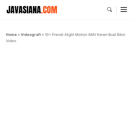
Langsung
M
ke
isi
Home
»
Videografi
»
10+ Preset Alight Motion AMV Keren Buat Bikin
Video