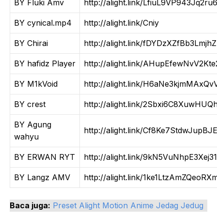
BY Fluki Amv
http://alight.link/LfiuL9VP943Jq2ru
BY cynical.mp4
http://alight.link/Cniy
BY Chirai
http://alight.link/fDYDzXZfBb3Lmjh
BY hafidz Player
http://alight.link/AHupEfewNvV2Kte
BY M1kVoid
http://alight.link/H6aNe3kjmMAxQv
BY crest
http://alight.link/2Sbxi6C8XuwHUQ
BY Agung
http://alight.link/Cf8Ke7StdwJupBJ
wahyu
BY ERWAN RYT
http://alight.link/9kN5VuNhpE3Xej3
BY Langz AMV
http://alight.link/1ke1LtzAmZQeoRX
Baca juga:
Preset Alight Motion Anime Jedag Jedug