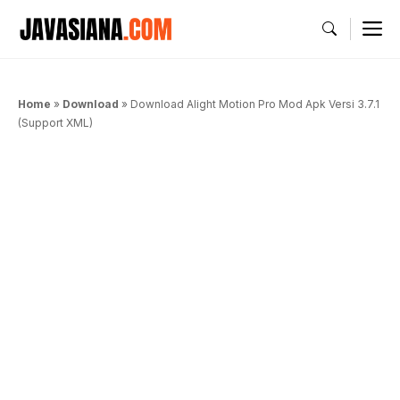
Langsung
M
ke
isi
Home
»
Download
»
Download Alight Motion Pro Mod Apk Versi 3.7.1
(Support XML)