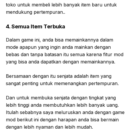
toko untuk membeli lebih banyak item baru untuk
mendukung pertempuran..
4. Semua Item Terbuka
Dalam game ini, anda bisa memainkannya dalam
mode apapun yang ingin anda mainkan dengan
bebas dan tanpa batasan itu semua karena fitur mod
yang bisa anda dapatkan dengan memainkannya.
Bersamaan dengan itu senjata adalah item yang
sangat penting untuk memenangkan pertempuran.
Dan untuk membuka senjata dengan tingkat yang
lebih tinggi anda membutuhkan lebih banyak uang.
Itulah sebabnya saya meluruskan anda dengan game
mod berikut ini dengan harapan anda bisa bermain
dengan lebih nyaman dan lebih mudah.