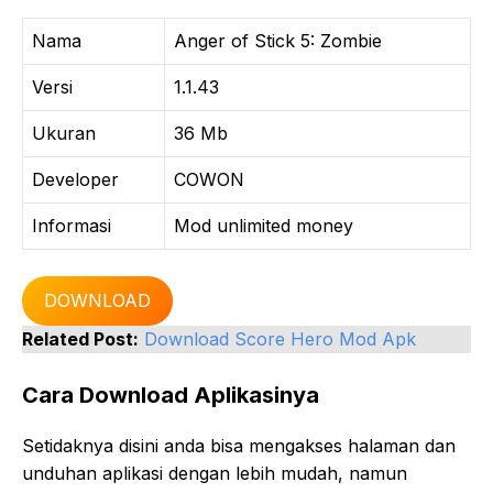
Nama
Anger of Stick 5: Zombie
Versi
1.1.43
Ukuran
36 Mb
Developer
COWON
Informasi
Mod unlimited money
DOWNLOAD
Related Post:
Download Score Hero Mod Apk
Cara Download Aplikasinya
Setidaknya disini anda bisa mengakses halaman dan
unduhan aplikasi dengan lebih mudah, namun