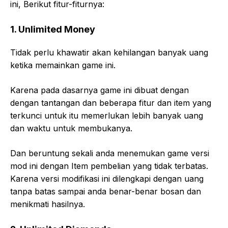
ini, Berikut fitur-fiturnya:
1. Unlimited Money
Tidak perlu khawatir akan kehilangan banyak uang
ketika memainkan game ini.
Karena pada dasarnya game ini dibuat dengan
dengan tantangan dan beberapa fitur dan item yang
terkunci untuk itu memerlukan lebih banyak uang
dan waktu untuk membukanya.
Dan beruntung sekali anda menemukan game versi
mod ini dengan Item pembelian yang tidak terbatas.
Karena versi modifikasi ini dilengkapi dengan uang
tanpa batas sampai anda benar-benar bosan dan
menikmati hasilnya.