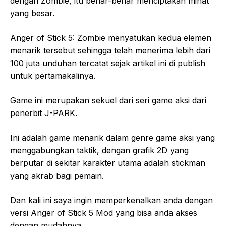
dengan Zombie, itu benar-benar menciptakan minat
yang besar.
Anger of Stick 5: Zombie menyatukan kedua elemen
menarik tersebut sehingga telah menerima lebih dari
100 juta unduhan tercatat sejak artikel ini di publish
untuk pertamakalinya.
Game ini merupakan sekuel dari seri game aksi dari
penerbit J-PARK.
Ini adalah game menarik dalam genre game aksi yang
menggabungkan taktik, dengan grafik 2D yang
berputar di sekitar karakter utama adalah stickman
yang akrab bagi pemain.
Dan kali ini saya ingin memperkenalkan anda dengan
versi Anger of Stick 5 Mod yang bisa anda akses
dengan mudahnya.