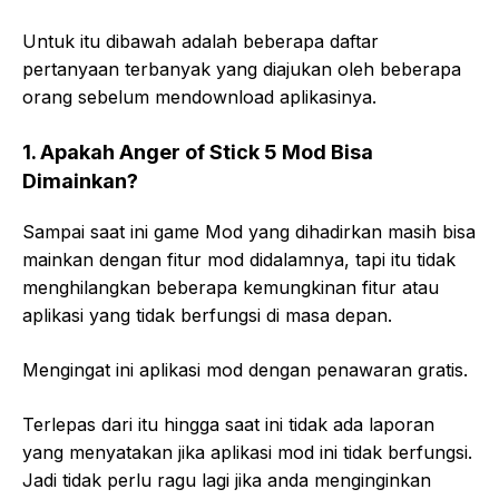
Untuk itu dibawah adalah beberapa daftar
pertanyaan terbanyak yang diajukan oleh beberapa
orang sebelum mendownload aplikasinya.
1. Apakah Anger of Stick 5 Mod Bisa
Dimainkan?
Sampai saat ini game Mod yang dihadirkan masih bisa
mainkan dengan fitur mod didalamnya, tapi itu tidak
menghilangkan beberapa kemungkinan fitur atau
aplikasi yang tidak berfungsi di masa depan.
Mengingat ini aplikasi mod dengan penawaran gratis.
Terlepas dari itu hingga saat ini tidak ada laporan
yang menyatakan jika aplikasi mod ini tidak berfungsi.
Jadi tidak perlu ragu lagi jika anda menginginkan