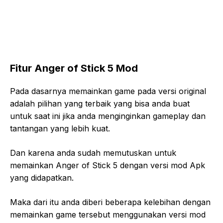
Fitur Anger of Stick 5 Mod
Pada dasarnya memainkan game pada versi original
adalah pilihan yang terbaik yang bisa anda buat
untuk saat ini jika anda menginginkan gameplay dan
tantangan yang lebih kuat.
Dan karena anda sudah memutuskan untuk
memainkan Anger of Stick 5 dengan versi mod Apk
yang didapatkan.
Maka dari itu anda diberi beberapa kelebihan dengan
memainkan game tersebut menggunakan versi mod