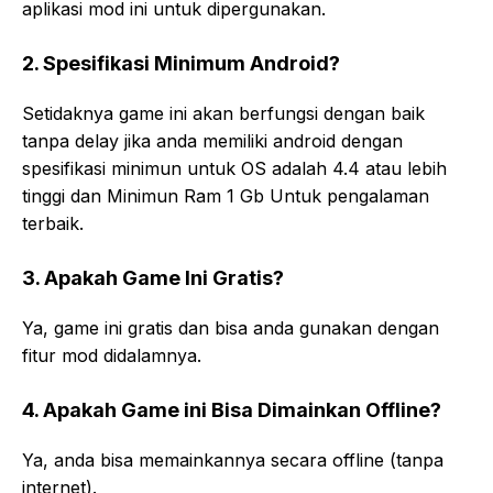
aplikasi mod ini untuk dipergunakan.
2. Spesifikasi Minimum Android?
Setidaknya game ini akan berfungsi dengan baik
tanpa delay jika anda memiliki android dengan
spesifikasi minimun untuk OS adalah 4.4 atau lebih
tinggi dan Minimun Ram 1 Gb Untuk pengalaman
terbaik.
3. Apakah Game Ini Gratis?
Ya, game ini gratis dan bisa anda gunakan dengan
fitur mod didalamnya.
4. Apakah Game ini Bisa Dimainkan Offline?
Ya, anda bisa memainkannya secara offline (tanpa
internet).