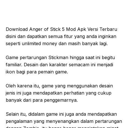
Download Anger of Stick 5 Mod Apk Versi Terbaru
disini dan dapatkan semua fitur yang anda inginkan
seperti unlimited money dan masih banyak lagi.
Game pertarungan Stickman hingga saat ini begitu
familiar. Desain dan karakter semacam ini menjadi
ikon bagi para pemain game.
Oleh karena itu, game yang menggunakan desain
jenis ini juga mendapatkan perhatian yang cukup
banyak dari para penggemarnya.
Selain itu, didalam game ini juga anda mendapatkan
pengalaman yang menyenangkan dalam pertarungan