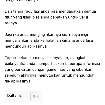
Dan tanpa ragu lagi anda bisa mendapatkan semua
fitur yang tidak bisa anda dapatkan untuk versi
aslinya.
Jadi jika anda menginginkannya disini saya ingin
mengarahkan anda ke halaman dimana anda bisa
mengunduh aplikasinya.
Tapi sebelum itu menjadi kenyataan, alangkah
baiknya jika anda memperhatikan beberapa informasi
yang berkaitan dengan game mod yang diberikan
sebelum akhirnya memutuskan untuk mengunduh
file aplikasinya.
Daftar Isi :