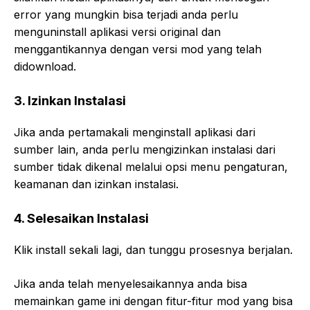
error yang mungkin bisa terjadi anda perlu
menguninstall aplikasi versi original dan
menggantikannya dengan versi mod yang telah
didownload.
3. Izinkan Instalasi
Jika anda pertamakali menginstall aplikasi dari
sumber lain, anda perlu mengizinkan instalasi dari
sumber tidak dikenal melalui opsi menu pengaturan,
keamanan dan izinkan instalasi.
4. Selesaikan Instalasi
Klik install sekali lagi, dan tunggu prosesnya berjalan.
Jika anda telah menyelesaikannya anda bisa
memainkan game ini dengan fitur-fitur mod yang bisa