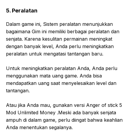
5. Peralatan
Dalam game ini, Sistem peralatan menunjukkan
bagaimana Gim ini memiliki berbagai peralatan dan
senjata. Karena kesulitan permainan meningkat
dengan banyak level, Anda perlu meningkatkan
peralatan untuk mengatasi tantangan baru.
Untuk meningkatkan peralatan Anda, Anda perlu
menggunakan mata uang game. Anda bisa
mendapatkan uang saat menyelesaikan level dan
tantangan.
Atau jika Anda mau, gunakan versi Anger of stick 5
Mod Unlimited Money .Meski ada banyak senjata
ampuh di dalam game, perlu diingat bahwa keahlian
Anda menentukan segalanya.