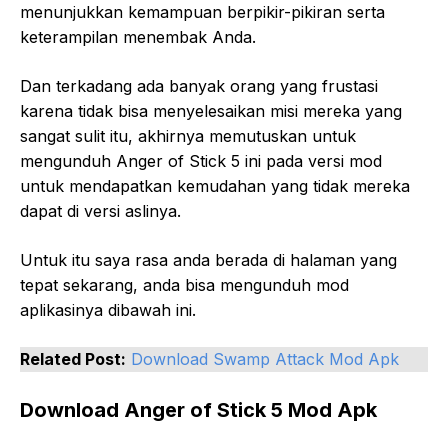
menunjukkan kemampuan berpikir-pikiran serta
keterampilan menembak Anda.
Dan terkadang ada banyak orang yang frustasi
karena tidak bisa menyelesaikan misi mereka yang
sangat sulit itu, akhirnya memutuskan untuk
mengunduh Anger of Stick 5 ini pada versi mod
untuk mendapatkan kemudahan yang tidak mereka
dapat di versi aslinya.
Untuk itu saya rasa anda berada di halaman yang
tepat sekarang, anda bisa mengunduh mod
aplikasinya dibawah ini.
Related Post:
Download Swamp Attack Mod Apk
Download Anger of Stick 5 Mod Apk