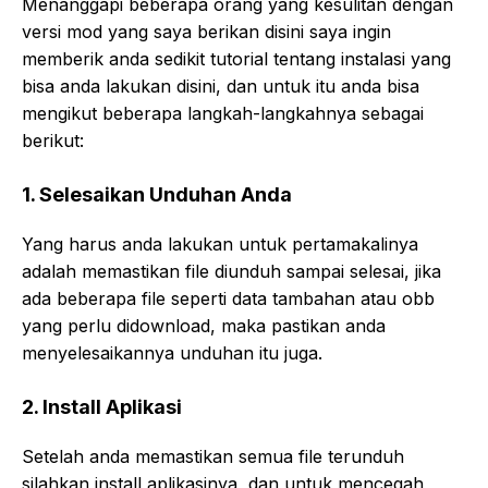
Menanggapi beberapa orang yang kesulitan dengan
versi mod yang saya berikan disini saya ingin
memberik anda sedikit tutorial tentang instalasi yang
bisa anda lakukan disini, dan untuk itu anda bisa
mengikut beberapa langkah-langkahnya sebagai
berikut:
1. Selesaikan Unduhan Anda
Yang harus anda lakukan untuk pertamakalinya
adalah memastikan file diunduh sampai selesai, jika
ada beberapa file seperti data tambahan atau obb
yang perlu didownload, maka pastikan anda
menyelesaikannya unduhan itu juga.
2. Install Aplikasi
Setelah anda memastikan semua file terunduh
silahkan install aplikasinya, dan untuk mencegah