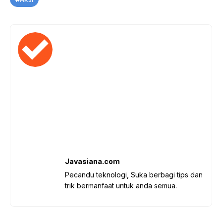
Javasiana.com
Pecandu teknologi, Suka berbagi tips dan
trik bermanfaat untuk anda semua.