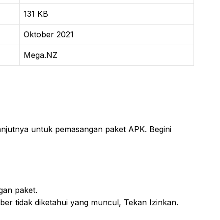
131 KB
Oktober 2021
Mega.NZ
lanjutnya untuk pemasangan paket APK. Begini
gan paket.
mber tidak diketahui yang muncul, Tekan Izinkan.