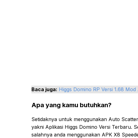
Baca juga:
Higgs Domino RP Versi 1.68 Mod
Apa yang kamu butuhkan?
Setidaknya untuk menggunakan Auto Scatter 
yakni Aplikasi Higgs Domino Versi Terbaru. S
salahnya anda menggunakan APK X8 Speeder 