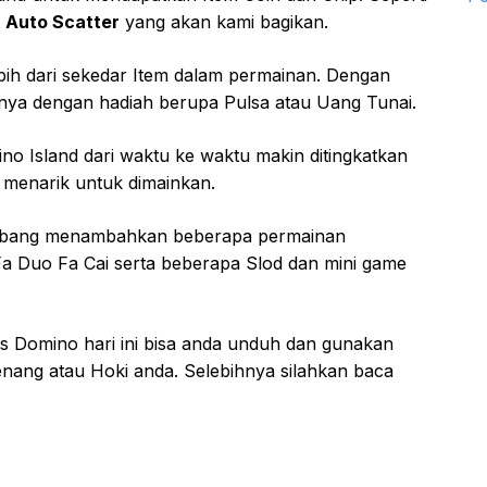
a
Auto Scatter
yang akan kami bagikan.
ebih dari sekedar Item dalam permainan. Dengan
ya dengan hadiah berupa Pulsa atau Uang Tunai.
ino Island dari waktu ke waktu makin ditingkatkan
menarik untuk dimainkan.
embang menambahkan beberapa permainan
Fa Duo Fa Cai serta beberapa Slod dan mini game
s Domino hari ini bisa anda unduh dan gunakan
ang atau Hoki anda. Selebihnya silahkan baca