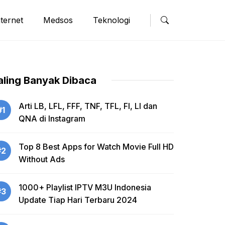
nternet
Medsos
Teknologi
aling Banyak Dibaca
Arti LB, LFL, FFF, TNF, TFL, FI, LI dan
#1
QNA di Instagram
Top 8 Best Apps for Watch Movie Full HD
#2
Without Ads
1000+ Playlist IPTV M3U Indonesia
#3
Update Tiap Hari Terbaru 2024