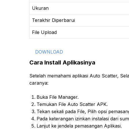
Ukuran
Terakhir Diperbarui
File Upload
DOWNLOAD
Cara Install Aplikasinya
Setelah memahami aplikasi Auto Scatter, Se
caranya:
Buka File Manager.
Temukan File Auto Scatter APK.
Tekan sekali pada File, Pilih opsi pemasan
Pada keterangan izinkan instalasi dari su
Lanjut ke jendela pemasangan Aplikasi.