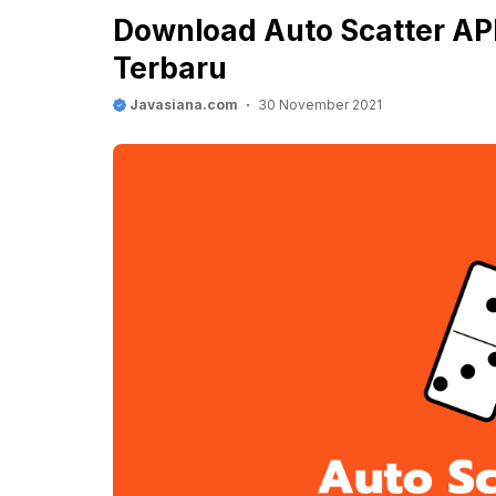
Download Auto Scatter APK
Terbaru
Javasiana.com
30 November 2021