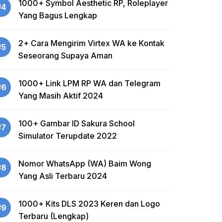
1000+ Symbol Aesthetic RP, Roleplayer
#4
Yang Bagus Lengkap
2+ Cara Mengirim Virtex WA ke Kontak
#5
Seseorang Supaya Aman
1000+ Link LPM RP WA dan Telegram
#6
Yang Masih Aktif 2024
100+ Gambar ID Sakura School
#7
Simulator Terupdate 2022
Nomor WhatsApp (WA) Baim Wong
#8
Yang Asli Terbaru 2024
1000+ Kits DLS 2023 Keren dan Logo
#9
Terbaru (Lengkap)