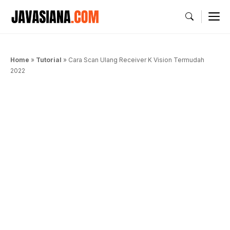
Langsung
M
ke
isi
Home
»
Tutorial
»
Cara Scan Ulang Receiver K Vision Termudah
2022