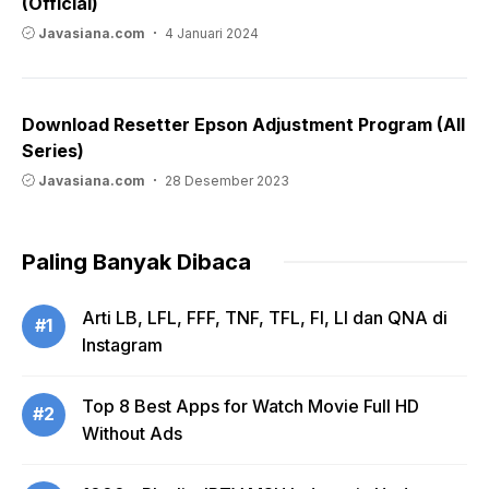
(Official)
Javasiana.com
4 Januari 2024
Download Resetter Epson Adjustment Program (All
Series)
Javasiana.com
28 Desember 2023
Paling Banyak Dibaca
Arti LB, LFL, FFF, TNF, TFL, FI, LI dan QNA di
#1
Instagram
Top 8 Best Apps for Watch Movie Full HD
#2
Without Ads