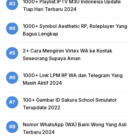
1000+ Playlist IPTV M3U Indonesia Update
#3
Tiap Hari Terbaru 2024
1000+ Symbol Aesthetic RP, Roleplayer Yang
#4
Bagus Lengkap
2+ Cara Mengirim Virtex WA ke Kontak
#5
Seseorang Supaya Aman
1000+ Link LPM RP WA dan Telegram Yang
#6
Masih Aktif 2024
100+ Gambar ID Sakura School Simulator
#7
Terupdate 2022
Nomor WhatsApp (WA) Baim Wong Yang Asli
#8
Terbaru 2024