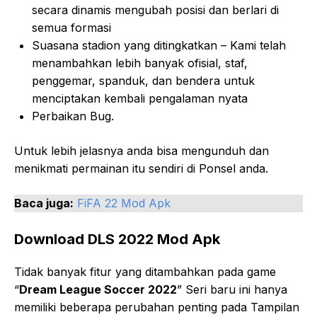
secara dinamis mengubah posisi dan berlari di
semua formasi
Suasana stadion yang ditingkatkan – Kami telah
menambahkan lebih banyak ofisial, staf,
penggemar, spanduk, dan bendera untuk
menciptakan kembali pengalaman nyata
Perbaikan Bug.
Untuk lebih jelasnya anda bisa mengunduh dan
menikmati permainan itu sendiri di Ponsel anda.
Baca juga:
FiFA 22 Mod Apk
Download DLS 2022 Mod Apk
Tidak banyak fitur yang ditambahkan pada game
“
Dream League Soccer 2022
” Seri baru ini hanya
memiliki beberapa perubahan penting pada Tampilan