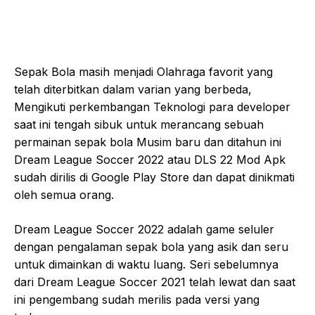
Sepak Bola masih menjadi Olahraga favorit yang
telah diterbitkan dalam varian yang berbeda,
Mengikuti perkembangan Teknologi para developer
saat ini tengah sibuk untuk merancang sebuah
permainan sepak bola Musim baru dan ditahun ini
Dream League Soccer 2022 atau DLS 22 Mod Apk
sudah dirilis di Google Play Store dan dapat dinikmati
oleh semua orang.
Dream League Soccer 2022 adalah game seluler
dengan pengalaman sepak bola yang asik dan seru
untuk dimainkan di waktu luang. Seri sebelumnya
dari Dream League Soccer 2021 telah lewat dan saat
ini pengembang sudah merilis pada versi yang