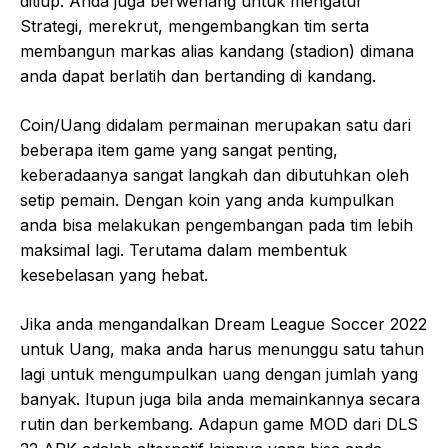
ditiup. Anda juga berwenang untuk mengatur
Strategi, merekrut, mengembangkan tim serta
membangun markas alias kandang (stadion) dimana
anda dapat berlatih dan bertanding di kandang.
Coin/Uang didalam permainan merupakan satu dari
beberapa item game yang sangat penting,
keberadaanya sangat langkah dan dibutuhkan oleh
setip pemain. Dengan koin yang anda kumpulkan
anda bisa melakukan pengembangan pada tim lebih
maksimal lagi. Terutama dalam membentuk
kesebelasan yang hebat.
Jika anda mengandalkan Dream League Soccer 2022
untuk Uang, maka anda harus menunggu satu tahun
lagi untuk mengumpulkan uang dengan jumlah yang
banyak. Itupun juga bila anda memainkannya secara
rutin dan berkembang. Adapun game MOD dari DLS