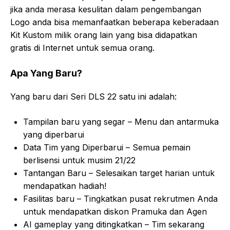
jika anda merasa kesulitan dalam pengembangan
Logo anda bisa memanfaatkan beberapa keberadaan
Kit Kustom milik orang lain yang bisa didapatkan
gratis di Internet untuk semua orang.
Apa Yang Baru?
Yang baru dari Seri DLS 22 satu ini adalah:
Tampilan baru yang segar – Menu dan antarmuka
yang diperbarui
Data Tim yang Diperbarui – Semua pemain
berlisensi untuk musim 21/22
Tantangan Baru – Selesaikan target harian untuk
mendapatkan hadiah!
Fasilitas baru – Tingkatkan pusat rekrutmen Anda
untuk mendapatkan diskon Pramuka dan Agen
AI gameplay yang ditingkatkan – Tim sekarang