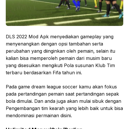
DLS 2022 Mod Apk menyediakan gameplay yang
menyenangkan dengan opsi tambahan serta
perubahan yang diinginkan oleh pemain, selain itu
kalian bisa memperoleh pemain dari musim baru
yang disesuikan mengikuti Pola susunan Klub Tim
terbaru berdasarkan Fifa tahun ini.
Pada game dream league soccer kamu akan fokus
pada pertandingan pemain saat pertandingan sepak
bola dimulai. Dan anda juga akan mulai sibuk dengan
Pengembangan tim kearah yang lebih baik untuk bisa
mendominasi permainan disini.