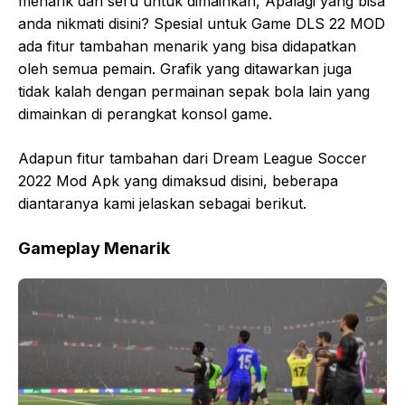
menarik dan seru untuk dimainkan, Apalagi yang bisa
anda nikmati disini? Spesial untuk Game DLS 22 MOD
ada fitur tambahan menarik yang bisa didapatkan
oleh semua pemain. Grafik yang ditawarkan juga
tidak kalah dengan permainan sepak bola lain yang
dimainkan di perangkat konsol game.
Adapun fitur tambahan dari Dream League Soccer
2022 Mod Apk yang dimaksud disini, beberapa
diantaranya kami jelaskan sebagai berikut.
Gameplay Menarik