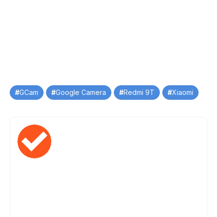
Tag
GCam
Google Camera
Redmi 9T
Xiaomi