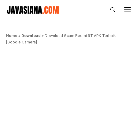
Langsung
M
ke
isi
Home
»
Download
»
Download Gcam Redmi 9T APK Terbaik
[Google Camera]