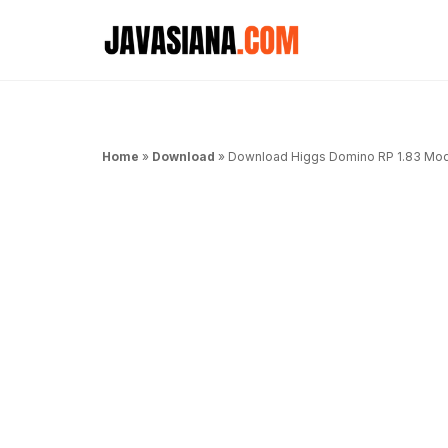
Langsung
ke
isi
Home
»
Download
»
Download Higgs Domino RP 1.83 Mo