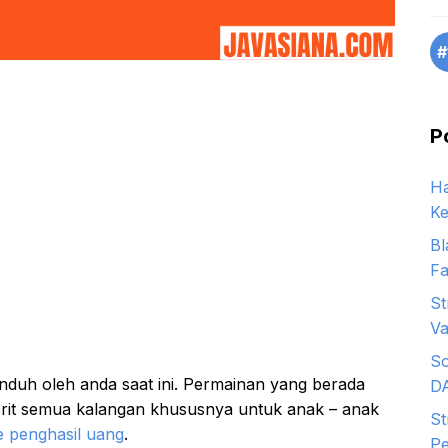
#
P
Ha
Ke
Bl
Fa
St
Va
So
unduh oleh anda saat ini. Permainan yang berada
D
vorit semua kalangan khususnya untuk anak – anak
St
 penghasil uang
.
Pe