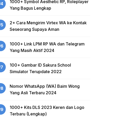
1000+ Symbol Aesthetic RP, Roleplayer
#4
Yang Bagus Lengkap
2+ Cara Mengirim Virtex WA ke Kontak
#5
Seseorang Supaya Aman
1000+ Link LPM RP WA dan Telegram
#6
Yang Masih Aktif 2024
100+ Gambar ID Sakura School
#7
Simulator Terupdate 2022
Nomor WhatsApp (WA) Baim Wong
#8
Yang Asli Terbaru 2024
1000+ Kits DLS 2023 Keren dan Logo
#9
Terbaru (Lengkap)