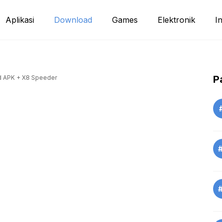
Aplikasi
Download
Games
Elektronik
I
P
d APK + X8 Speeder