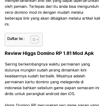
mempertahankan limit bet yang dapat dipertaruhkan
oleh pemain. Terlepas dari itu anda bisa mengunduh
versi domino mod ini dengan mudah melalui
beberapa link yang akan dibagikan melalui artikel kali
ini.
Daftar Isi :
Review Higgs Domino RP 1.81 Mod Apk
Seiring berkembangnya waktu permainan yang
dulunya mungkin sudah jarang dimainkan kini
keadaannya sudah berbalik. Misalnya adalah
permainan kartu domino yang melegenda di
indonesia bahkan sebelum game papan semacam ini
dirilis untuk perangkat android dan iOS.
Higgs Domino RP merupakan seri game papan yang