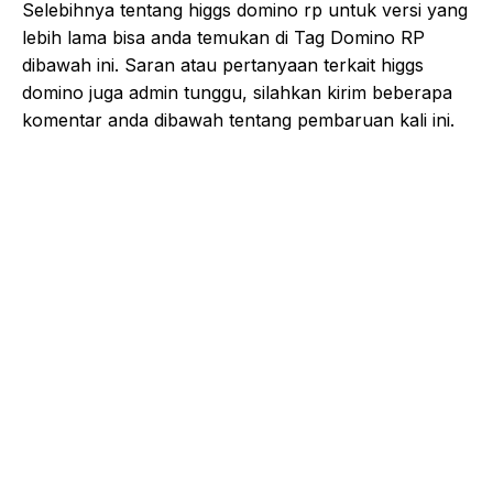
Selebihnya tentang higgs domino rp untuk versi yang
lebih lama bisa anda temukan di Tag Domino RP
dibawah ini. Saran atau pertanyaan terkait higgs
domino juga admin tunggu, silahkan kirim beberapa
komentar anda dibawah tentang pembaruan kali ini.