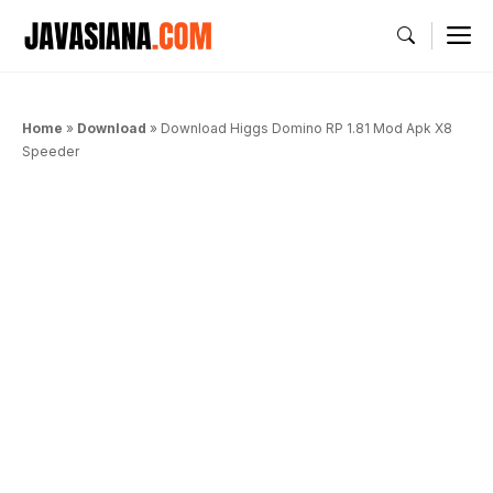
Langsung
M
ke
isi
Home
»
Download
»
Download Higgs Domino RP 1.81 Mod Apk X8
Speeder