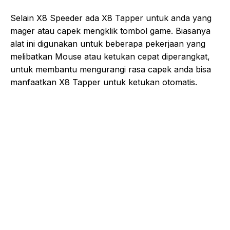
Selain X8 Speeder ada X8 Tapper untuk anda yang
mager atau capek mengklik tombol game. Biasanya
alat ini digunakan untuk beberapa pekerjaan yang
melibatkan Mouse atau ketukan cepat diperangkat,
untuk membantu mengurangi rasa capek anda bisa
manfaatkan X8 Tapper untuk ketukan otomatis.