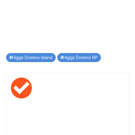
Tag
Higgs Domino Island
Higgs Domino RP