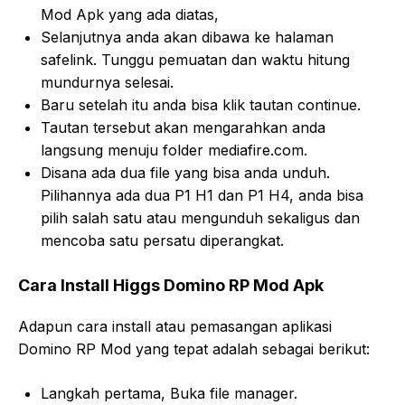
Mod Apk yang ada diatas,
Selanjutnya anda akan dibawa ke halaman
safelink. Tunggu pemuatan dan waktu hitung
mundurnya selesai.
Baru setelah itu anda bisa klik tautan continue.
Tautan tersebut akan mengarahkan anda
langsung menuju folder mediafire.com.
Disana ada dua file yang bisa anda unduh.
Pilihannya ada dua P1 H1 dan P1 H4, anda bisa
pilih salah satu atau mengunduh sekaligus dan
mencoba satu persatu diperangkat.
Cara Install Higgs Domino RP Mod Apk
Adapun cara install atau pemasangan aplikasi
Domino RP Mod yang tepat adalah sebagai berikut:
Langkah pertama, Buka file manager.