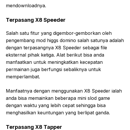
mendownloadnya.
Terpasang X8 Speeder
Salah satu fitur yang digembor-gemborkan oleh
pengembang mod higgs domino salah satunya adalah
dengan terpasangnya X8 Speeder sebagai file
eksternal pihak ketiga. Alat berikut bisa anda
manfaatkan untuk meningkatkan kecepatan
permainan juga berfungsi sebaliknya untuk
memperlambat.
Manfaatnya dengan menggunakan X8 Speeder ialah
anda bisa memainkan beberapa mini slod game
dengan waktu yang lebih cepat sehingga bisa
menghasilkan keuntungan yang berlipat ganda.
Terpasang X8 Tapper