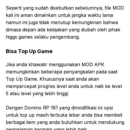
Seperti yang sudah disebutkan sebelumnya, file MOD
kali ini aman dimainkan untuk jangka waktu lama
namun ini juga tidak menutup kemungkinan bahwa
dimasa depan ada kebijakan yang diubah oleh pihak
higgs games selaku pengembang.
Bisa Top Up Game
Jika anda khawatir menggunakan MOD APK
memungkinkan beberapa penyangkalan pada saat
Top Up Game. Khususnya saat anda akan
mempercepat progres level anda untuk naik ke level
5 atau level yang lebih tinggi.
Dengan Domino RP 181 yang dimodifikasi ini opsi
untuk top up masih terbuka lebar anda bisa membeli
berbagai item yang anda butuhkan untuk mendukung
pengalaman bermain yang lebih baik.