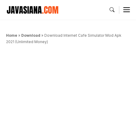
Langsung
M
ke
isi
Home
»
Download
»
Download Internet Cafe Simulator Mod Apk
2021 (Unlimited Money)