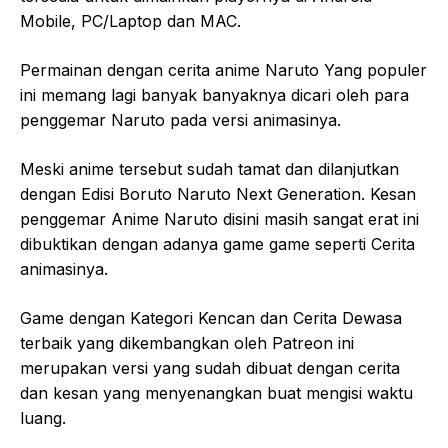
Mobile, PC/Laptop dan MAC.
Permainan dengan cerita anime Naruto Yang populer
ini memang lagi banyak banyaknya dicari oleh para
penggemar Naruto pada versi animasinya.
Meski anime tersebut sudah tamat dan dilanjutkan
dengan Edisi Boruto Naruto Next Generation. Kesan
penggemar Anime Naruto disini masih sangat erat ini
dibuktikan dengan adanya game game seperti Cerita
animasinya.
Game dengan Kategori Kencan dan Cerita Dewasa
terbaik yang dikembangkan oleh Patreon ini
merupakan versi yang sudah dibuat dengan cerita
dan kesan yang menyenangkan buat mengisi waktu
luang.