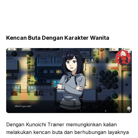
Kencan Buta Dengan Karakter Wanita
Dengan Kunoichi Trainer memungkinkan kalian
melakukan kencan buta dan berhubungan layaknya