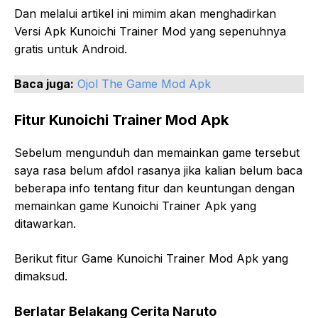
Dan melalui artikel ini mimim akan menghadirkan
Versi Apk Kunoichi Trainer Mod yang sepenuhnya
gratis untuk Android.
Baca juga:
Ojol The Game Mod Apk
Fitur Kunoichi Trainer Mod Apk
Sebelum mengunduh dan memainkan game tersebut
saya rasa belum afdol rasanya jika kalian belum baca
beberapa info tentang fitur dan keuntungan dengan
memainkan game Kunoichi Trainer Apk yang
ditawarkan.
Berikut fitur Game Kunoichi Trainer Mod Apk yang
dimaksud.
Berlatar Belakang Cerita Naruto