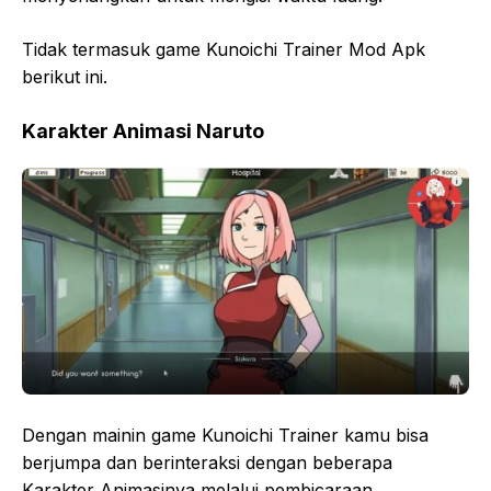
Tidak termasuk game Kunoichi Trainer Mod Apk
berikut ini.
Karakter Animasi Naruto
Dengan mainin game Kunoichi Trainer kamu bisa
berjumpa dan berinteraksi dengan beberapa
Karakter Animasinya melalui pembicaraan.