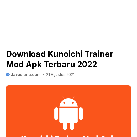
Download Kunoichi Trainer
Mod Apk Terbaru 2022
Javasiana.com
21 Agustus 2021