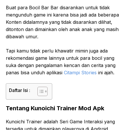
Buat para Bocil Bar Bar disarankan untuk tidak
mengunduh game ini karena bisa jadi ada beberapa
Konten didalamnya yang tidak disarankan dilihat,
ditonton dan dimainkan oleh anak anak yang masih
dibawah umur.
Tapi kamu tidak perlu khawatir mimin juga ada
rekomendasi game lainnya untuk para bocil yang
suka dengan pengalaman kencan dan cerita yang
panas bisa unduh aplikasi
Citampi Stories
ini ajah.
Daftar Isi :
Tentang Kunoichi Trainer Mod Apk
Kunoichi Trainer adalah Seri Game Interaksi yang
tersedia untuk dimainkan playernya di Android