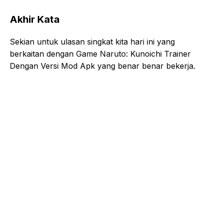
Akhir Kata
Sekian untuk ulasan singkat kita hari ini yang
berkaitan dengan Game Naruto: Kunoichi Trainer
Dengan Versi Mod Apk yang benar benar bekerja.