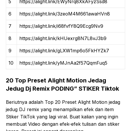
5
https://alight.link/EWyNrq8XkAFyzSsd8
6
https://alight.link/3zeoM4M661awaHVn8
7
https://alight.link/i68fvfY8Q9Ecg9Nv9
8
https://alight.link/kHUexrg8N7L8vJ3b9
9
https://alight.link/gLXW1mp6o5FkHYZk7
10
https://alight.link/yMJnAa2f57QqmFuq5​
20 Top Preset Alight Motion Jedag
Jedug Dj Remix PODING” STIKER Tiktok
Beriutnya adalah Top 20 Preset Alight Motion jedag
jedug DJ remix yang menampilkan efek dan item
Stiker TikTok yang lagi viral. Buat kalian yang ingin
membuat Video dengan efek-efek tulisan dan stiker