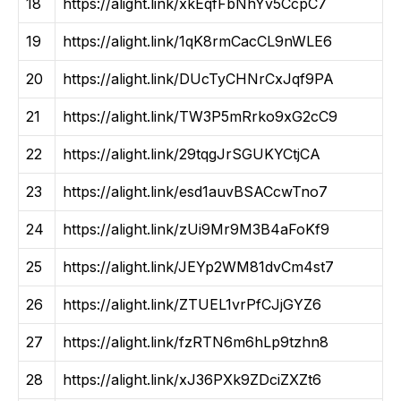
18
https://alight.link/xkEqfFbNhYv5CcpC7
19
https://alight.link/1qK8rmCacCL9nWLE6
20
https://alight.link/DUcTyCHNrCxJqf9PA
21
https://alight.link/TW3P5mRrko9xG2cC9
22
https://alight.link/29tqgJrSGUKYCtjCA
23
https://alight.link/esd1auvBSACcwTno7
24
https://alight.link/zUi9Mr9M3B4aFoKf9
25
https://alight.link/JEYp2WM81dvCm4st7
26
https://alight.link/ZTUEL1vrPfCJjGYZ6
27
https://alight.link/fzRTN6m6hLp9tzhn8
28
https://alight.link/xJ36PXk9ZDciZXZt6​