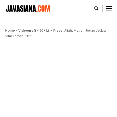
Langsung
M
ke
isi
Home
»
Videografi
»
50+ Link Preset Alight Motion Jedag Jedug
Viral Terbaru 2021