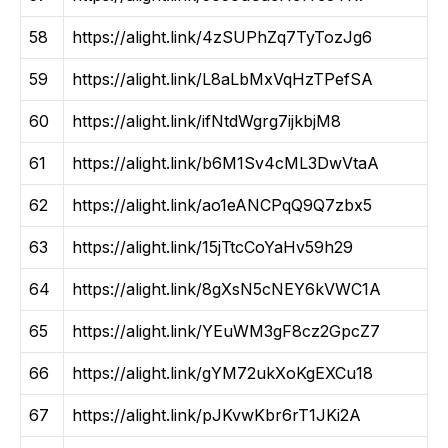
58
https://alight.link/4zSUPhZq7TyTozJg6
59
https://alight.link/L8aLbMxVqHzTPefSA
60
https://alight.link/ifNtdWgrg7ijkbjM8
61
https://alight.link/b6M1Sv4cML3DwVtaA
62
https://alight.link/ao1eANCPqQ9Q7zbx5
63
https://alight.link/15jTtcCoYaHv59h29
64
https://alight.link/8gXsN5cNEY6kVWC1A
65
https://alight.link/YEuWM3gF8cz2GpcZ7
66
https://alight.link/gYM72ukXoKgEXCu18
67
https://alight.link/pJKvwKbr6rT1JKi2A