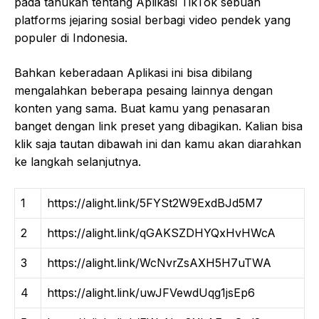
pada tahukan tentang Aplikasi TikTok sebuah
platforms jejaring sosial berbagi video pendek yang
populer di Indonesia.
Bahkan keberadaan Aplikasi ini bisa dibilang
mengalahkan beberapa pesaing lainnya dengan
konten yang sama. Buat kamu yang penasaran
banget dengan link preset yang dibagikan. Kalian bisa
klik saja tautan dibawah ini dan kamu akan diarahkan
ke langkah selanjutnya.
1
https://alight.link/5FYSt2W9ExdBJd5M7
2
https://alight.link/qGAKSZDHYQxHvHWcA
3
https://alight.link/WcNvrZsAXH5H7uTWA
4
https://alight.link/uwJFVewdUqg1jsEp6​