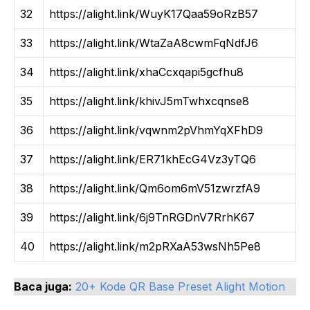
32
https://alight.link/WuyK17Qaa59oRzB57
33
https://alight.link/WtaZaA8cwmFqNdfJ6
34
https://alight.link/xhaCcxqapi5gcfhu8
35
https://alight.link/khivJ5mTwhxcqnse8
36
https://alight.link/vqwnm2pVhmYqXFhD9
37
https://alight.link/ER71khEcG4Vz3yTQ6
38
https://alight.link/Qm6om6mV51zwrzfA9
39
https://alight.link/6j9TnRGDnV7RrhK67
40
https://alight.link/m2pRXaA53wsNh5Pe8
Baca juga:
20+ Kode QR Base Preset Alight Motion