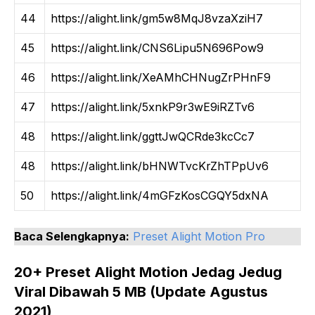
44
https://alight.link/gm5w8MqJ8vzaXziH7
45
https://alight.link/CNS6Lipu5N696Pow9
46
https://alight.link/XeAMhCHNugZrPHnF9
47
https://alight.link/5xnkP9r3wE9iRZTv6
48
https://alight.link/ggttJwQCRde3kcCc7
48
https://alight.link/bHNWTvcKrZhTPpUv6
50
https://alight.link/4mGFzKosCGQY5dxNA
Baca Selengkapnya:
Preset Alight Motion Pro
20+ Preset Alight Motion Jedag Jedug
Viral Dibawah 5 MB (Update Agustus
2021)