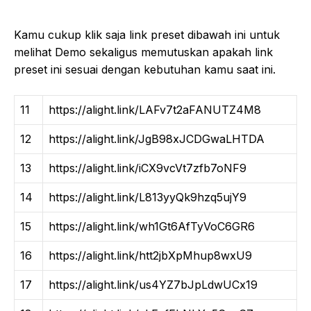
Kamu cukup klik saja link preset dibawah ini untuk
melihat Demo sekaligus memutuskan apakah link
preset ini sesuai dengan kebutuhan kamu saat ini.
11
https://alight.link/LAFv7t2aFANUTZ4M8
12
https://alight.link/JgB98xJCDGwaLHTDA
13
https://alight.link/iCX9vcVt7zfb7oNF9
14
https://alight.link/L813yyQk9hzq5ujY9
15
https://alight.link/wh1Gt6AfTyVoC6GR6
16
https://alight.link/htt2jbXpMhup8wxU9
17
https://alight.link/us4YZ7bJpLdwUCx19