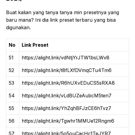
Buat kalian yang tanya tanya min presetnya yang
baru mana? Ini dia link preset terbaru yang bisa
digunakan.
No
Link Preset
51
https://alight.link/vdNtjYrJTW1bsLWv8
52
https://alight.link/t8fLXfDVmqCTu4Tm6
53
https://alight.link/R6hUXvEDuCS5sRXA8
54
https://alight.link/vLdBUZeAubcM5ten7
55
https://alight.link/YhZqhBFJzCE6hTvz7
56
https://alight.link/Tgwhr1MMUe12Rngm6
57
https://alight.link/5o5ouCacHc1TeJYR7