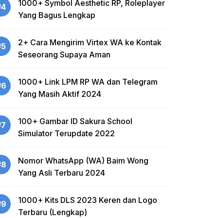
1000+ Symbol Aesthetic RP, Roleplayer
#4
Yang Bagus Lengkap
2+ Cara Mengirim Virtex WA ke Kontak
#5
Seseorang Supaya Aman
1000+ Link LPM RP WA dan Telegram
#6
Yang Masih Aktif 2024
100+ Gambar ID Sakura School
#7
Simulator Terupdate 2022
Nomor WhatsApp (WA) Baim Wong
#8
Yang Asli Terbaru 2024
1000+ Kits DLS 2023 Keren dan Logo
#9
Terbaru (Lengkap)