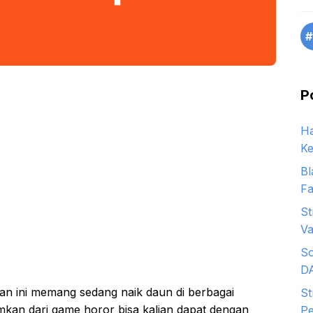
#
P
Ha
Ke
Bl
Fa
St
Va
So
D
n ini memang sedang naik daun di berbagai
St
an dari game horor bisa kalian dapat dengan
Pe