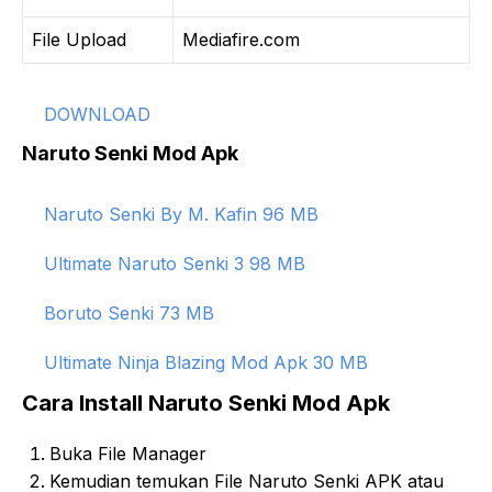
File Upload
Mediafire.com
DOWNLOAD
Naruto Senki Mod Apk
Naruto Senki By M. Kafin 96 MB
Ultimate Naruto Senki 3 98 MB
Boruto Senki 73 MB
Ultimate Ninja Blazing Mod Apk 30 MB
Cara Install Naruto Senki Mod Apk
Buka File Manager
Kemudian temukan File Naruto Senki APK atau