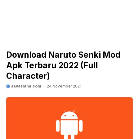
Download Naruto Senki Mod
Apk Terbaru 2022 (Full
Character)
Javasiana.com
24 November 2021