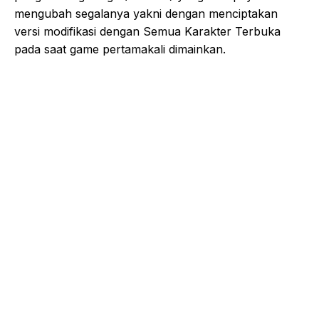
mengubah segalanya yakni dengan menciptakan
versi modifikasi dengan Semua Karakter Terbuka
pada saat game pertamakali dimainkan.