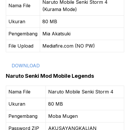
Naruto Mobile Senki Storm 4
Nama File
(Kurama Mode)
Ukuran
80 MB
Pengembang
Mia Akatsuki
File Upload
Mediafire.com (NO PW)
DOWNLOAD
Naruto Senki Mod Mobile Legends
Nama File
Naruto Mobile Senki Storm 4
Ukuran
80 MB
Pengembang
Moba Mugen
Password ZIP
AKUSAYANGKALIAN