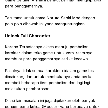
para penggemarnya.
Terutama untuk game Naruto Senki Mod dengan
poin poin dibawah ini yang menguntungkan.
Unlock Full Character
Karena Terbatasnya akses menuju pembelian
karakter dalam toko game untuk versi resminya
membuat para penggemarnya sedikit kecewa.
Pasalnya tidak semua karakter didalam game bisa
dimainkan, dan untuk membukanya anda perlu
membeli beberapa item pembelian dan lagi lagi
melakukan pemborosan.
Di sisi lain masalah ini juga dipikirkan oleh banyak
pengembang ketiga (Modder) yang berupaya untuk