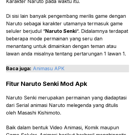
Karakter Naruto pada waktu itu.
Di sisi lain banyak pengembang merilis game dengan
Naruto sebagai karakter utamanya termasuk game
seluler berjudul “
Naruto Senki
“. Didalamnya terdapat
beberapa mode permainan yang seru dan
menantang untuk dimainkan dengan teman atau
lawan anda misalnya tentang pertarungan 1 lawan 1.
Baca juga:
Animasu APK
Fitur Naruto Senki Mod Apk
Naruto Senki merupakan permainan yang diadaptasi
dari Serial animasi Naruto melegenda yang ditulis
oleh Masashi Kishimoto.
Baik dalam bentuk Video Animasi, Komik maupun
Game Seluler. Animasi berikut berhasil menghipnotis