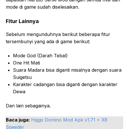
mode di game sudah diselesaikan.
Fitur Lainnya
Sebelum mengunduhnya berikut beberapa fitur
tersembunyi yang ada di game berikut:
Mode God (Darah Tebal)
One Hit Mati
Suara Madara bisa diganti misalnya dengan suara
Suigetsu
Karakter cadangan bisa diganti dengan karakter
Dewa
Dan lain sebagainya.
Baca juga:
Higgs Domino Mod Apk v1.71 + X8
Speeder