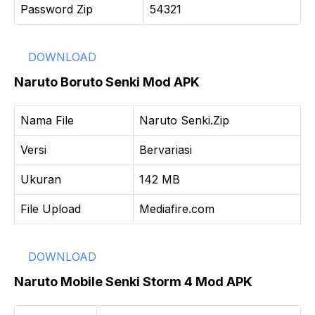
Password Zip
54321
DOWNLOAD
Naruto Boruto Senki Mod APK
Nama File
Naruto Senki.Zip
Versi
Bervariasi
Ukuran
142 MB
File Upload
Mediafire.com
DOWNLOAD
Naruto Mobile Senki Storm 4 Mod APK