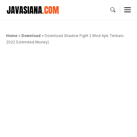
Langsung
M
ke
isi
Home
»
Download
»
Download Shadow Fight 2 Mod Apk Terbaru
2022 (Unlimited Money)