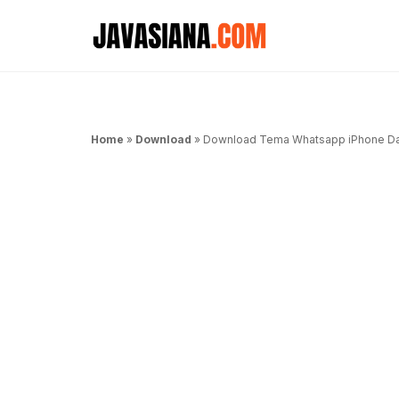
Langsung
ke
isi
Home
»
Download
»
Download Tema Whatsapp iPhone Dar