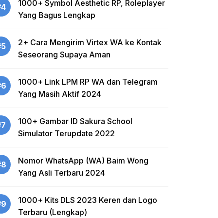
1000+ Symbol Aesthetic RP, Roleplayer
#4
Yang Bagus Lengkap
2+ Cara Mengirim Virtex WA ke Kontak
#5
Seseorang Supaya Aman
1000+ Link LPM RP WA dan Telegram
#6
Yang Masih Aktif 2024
100+ Gambar ID Sakura School
#7
Simulator Terupdate 2022
Nomor WhatsApp (WA) Baim Wong
#8
Yang Asli Terbaru 2024
1000+ Kits DLS 2023 Keren dan Logo
#9
Terbaru (Lengkap)