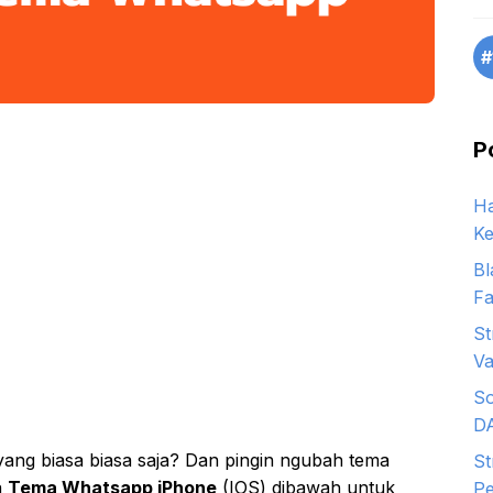
#
P
Ha
Ke
Bl
Fa
St
Va
So
D
ang biasa biasa saja? Dan pingin ngubah tema
St
a
Tema Whatsapp iPhone
(IOS) dibawah untuk
Pe