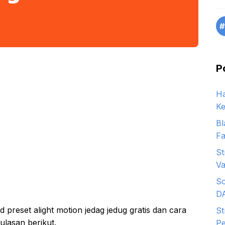
#
P
Ha
Ke
Bl
Fa
St
Va
So
D
 preset alight motion jedag jedug gratis dan cara
St
asan berikut.
Pe